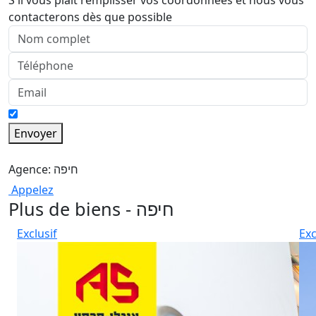
S'il vous plaît remplisser vos coordonnées et nous vous
contacterons dès que possible
Envoyer
Agence: חיפה
Appelez
Plus de biens - חיפה
Exclusif
Exc