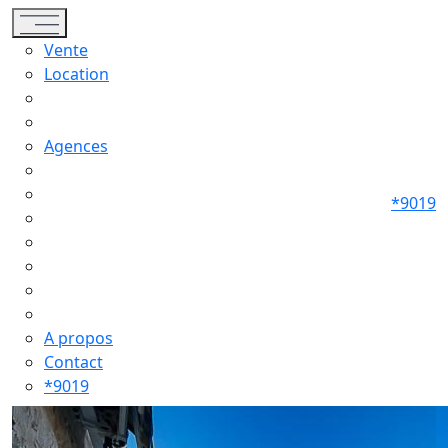
Toggle navigation
Vente
Location
Agences
*9019
A propos
Contact
*9019