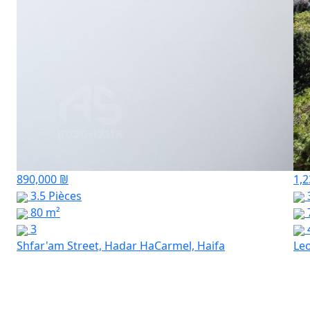
890,000 ₪
1,2
3.5 Pièces
3
80 m²
3
Shfar'am Street, Hadar HaCarmel, Haifa
Leo