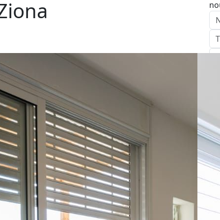
Ziona
no
E
Ap