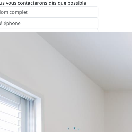
us vous contacterons dès que possible
nvoyer
pelez