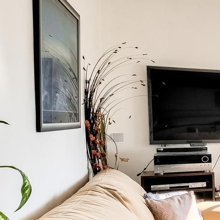
niel zamir
3-7534195
pelez