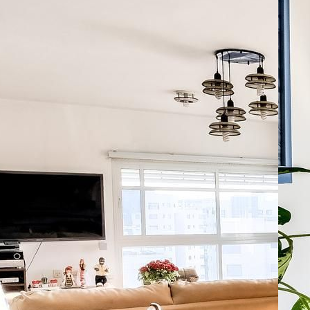
da
:
07
Ap