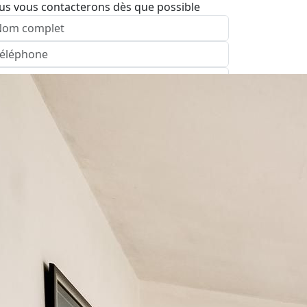
us vous contacterons dès que possible
nvoyer