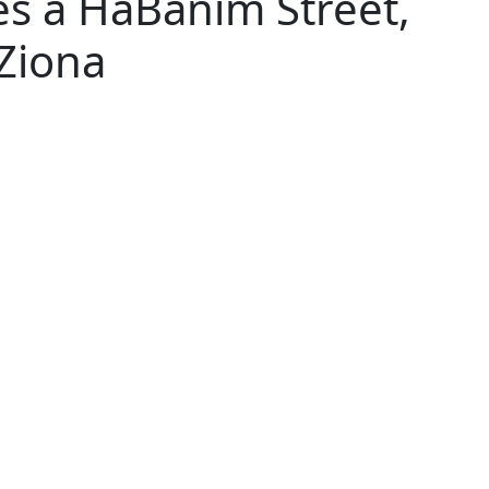
es à HaBanim Street,
Ziona