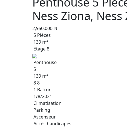
Penthouse 5 Pièc
Ness Ziona, Ness 
2,950,000 ₪
5 Pièces
139 m²
Etage 8
Penthouse
5
139 m²
8 8
1 Balcon
1/8/2021
Climatisation
Parking
Ascenseur
Accès handicapés