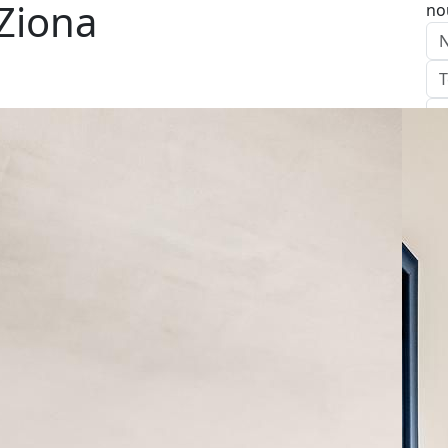
Ziona
no
E