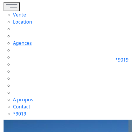
Toggle navigation
Vente
Location
Agences
*9019
A propos
Contact
*9019