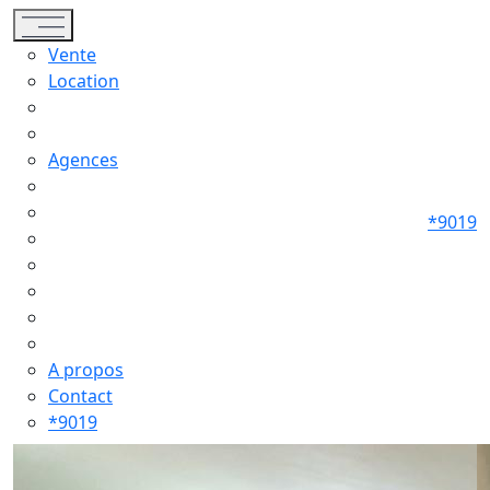
Toggle navigation
Vente
Location
Agences
*9019
A propos
Contact
*9019