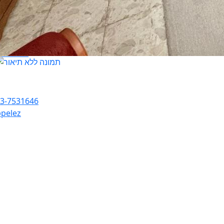
an Biton
3-7531646
pelez