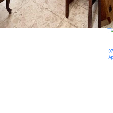
Er
:
07
Ap