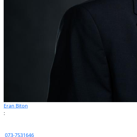
Eran Biton
:
073-7531646