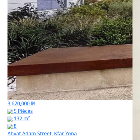
3,620,000 ₪
5 Pièces
132 m²
8
Ahvat Adam Street, Kfar Yona