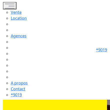
Toggle navigation
Vente
Location
Agences
*9019
A propos
Contact
*9019