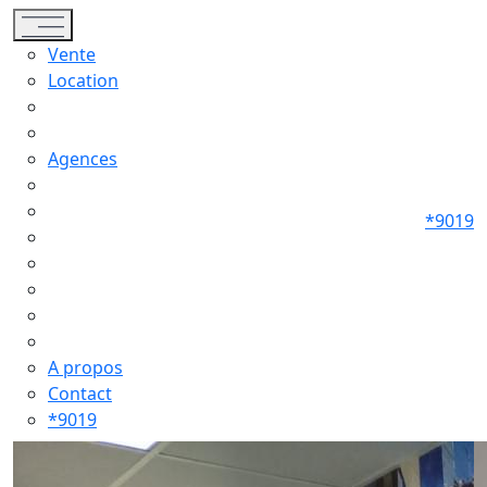
Toggle navigation
Vente
Location
Agences
*9019
A propos
Contact
*9019