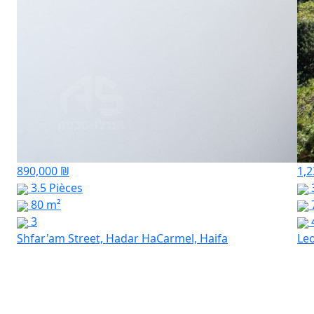
890,000 ₪
1,2
3.5 Pièces
3
80 m²
3
Shfar'am Street, Hadar HaCarmel, Haifa
Leo