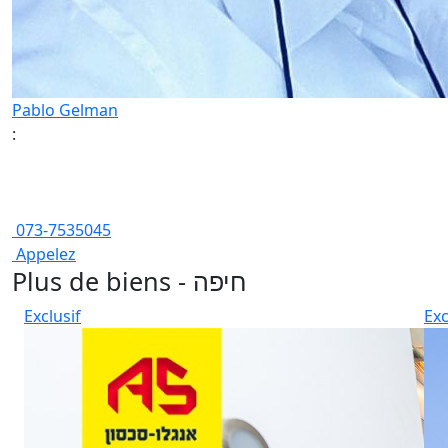
Pablo Gelman
:
073-7535045
Appelez
Plus de biens - חיפה
Exclusif
Exc