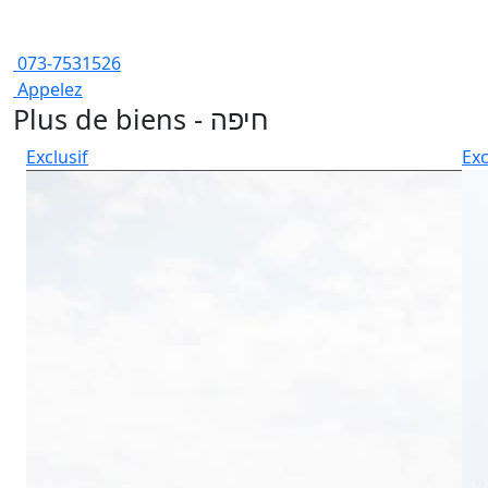
073-7531526
Appelez
Plus de biens - חיפה
Exclusif
Exc