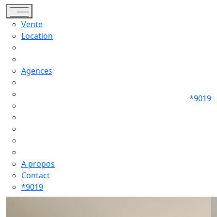
Toggle navigation
Vente
Location
Agences
*9019
A propos
Contact
*9019