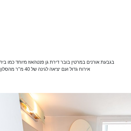
אירוח גדול ועם יציאה לגינה של 40 מ"ר מהסלון .חדר עבודה ענק חניה בבלעדיות אנגלו סכסון חיפה