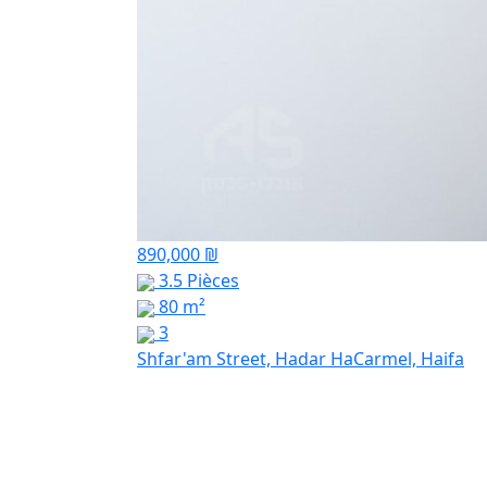
890,000 ₪
3.5 Pièces
80 m²
3
Shfar'am Street, Hadar HaCarmel, Haifa