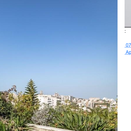
:
07
Ap