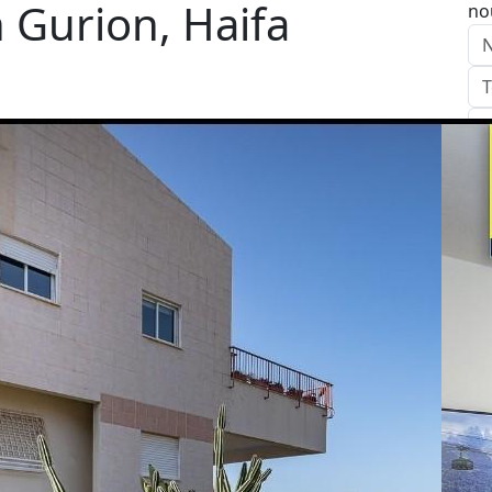
 Gurion, Haifa
no
E