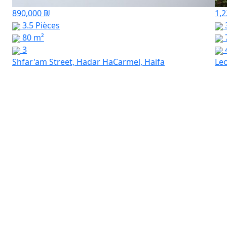
890,000 ₪
1,2
3.5 Pièces
3
80 m²
3
Shfar'am Street, Hadar HaCarmel, Haifa
Leo