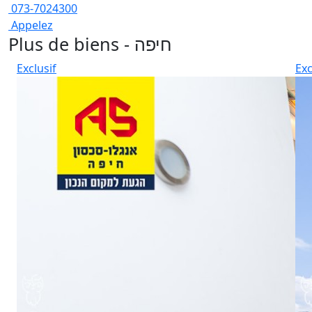
073-7024300
Appelez
Plus de biens - חיפה
Exclusif
Exc