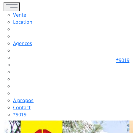
Toggle navigation
Vente
Location
Agences
*9019
A propos
Contact
*9019