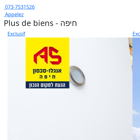
073-7531526
Appelez
Plus de biens - חיפה
Exclusif
Exc