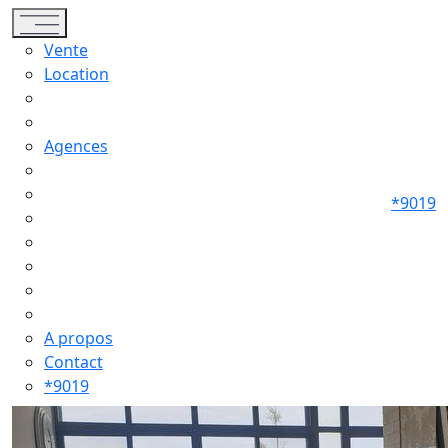
Toggle navigation
Vente
Location
Agences
*9019
A propos
Contact
*9019