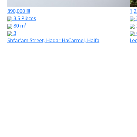
890,000 ₪
1,2
3.5 Pièces
3
80 m²
3
Shfar'am Street, Hadar HaCarmel, Haifa
Leo