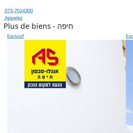
073-7024300
Appelez
Plus de biens - חיפה
Exclusif
Exc