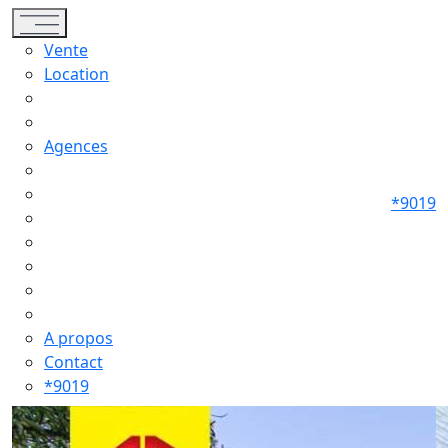
Toggle navigation
Vente
Location
Agences
*9019
A propos
Contact
*9019