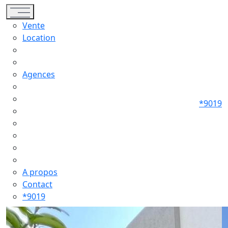
Toggle navigation
Vente
Location
Agences
*9019
A propos
Contact
*9019