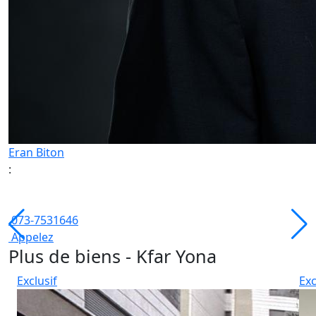
Eran Biton
:
073-7531646
Appelez
Plus de biens - Kfar Yona
Exclusif
Exc