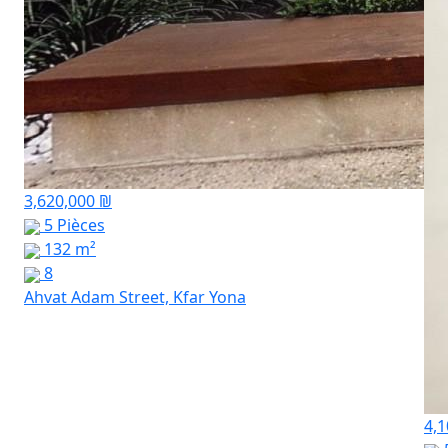
3,620,000 ₪
5 Pièces
132 m²
8
Ahvat Adam Street, Kfar Yona
4,1