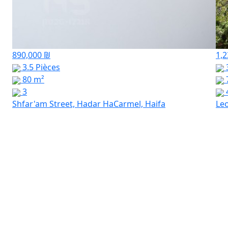
890,000 ₪
1,2
3.5 Pièces
3
80 m²
3
Shfar'am Street, Hadar HaCarmel, Haifa
Leo