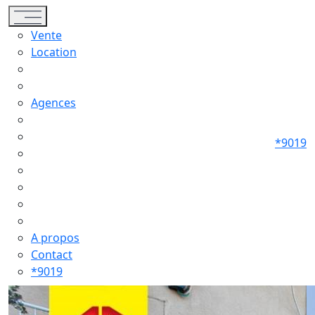
Toggle navigation
Vente
Location
Agences
*9019
A propos
Contact
*9019