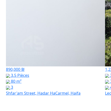
890,000 ₪
1,2
3.5 Pièces
3
80 m²
3
Shfar'am Street, Hadar HaCarmel, Haifa
Leo