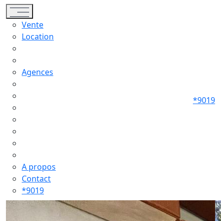
Toggle navigation
Vente
Location
Agences
*9019
A propos
Contact
*9019