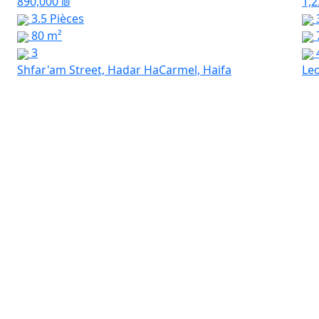
890,000 ₪
1,2
3.5 Pièces
3
80 m²
3
Shfar'am Street, Hadar HaCarmel, Haifa
Leo