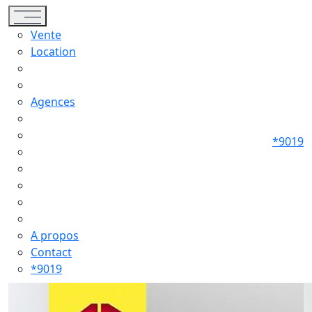
Toggle navigation
Vente
Location
Agences
*9019
A propos
Contact
*9019