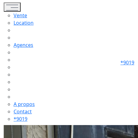
Toggle navigation
Vente
Location
Agences
*9019
A propos
Contact
*9019