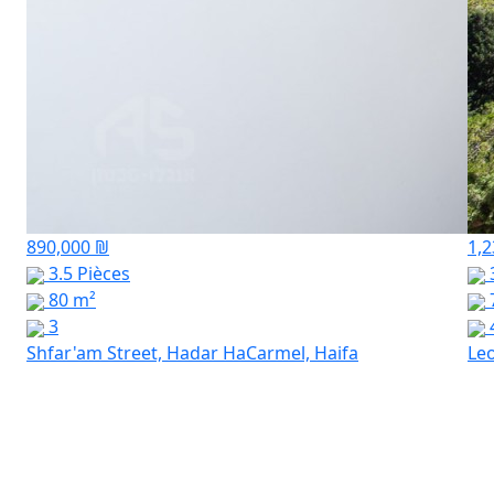
890,000 ₪
1,2
3.5 Pièces
3
80 m²
3
Shfar'am Street, Hadar HaCarmel, Haifa
Leo