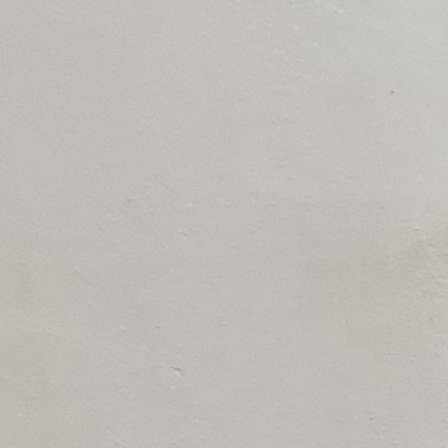
imon Malkar
3-7022092
pelez