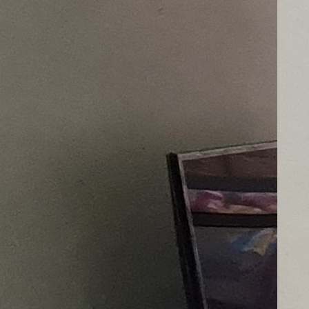
Sh
:
07
Ap