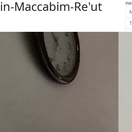
in-Maccabim-Re'ut
no
E