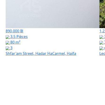
890,000 ₪
1,2
3.5 Pièces
3
80 m²
3
Shfar'am Street, Hadar HaCarmel, Haifa
Leo