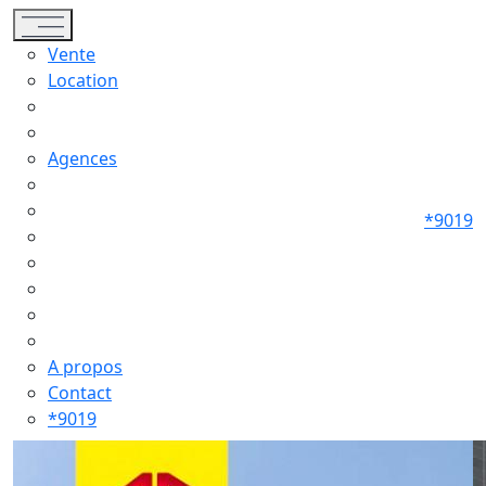
Toggle navigation
Vente
Location
Agences
*9019
A propos
Contact
*9019