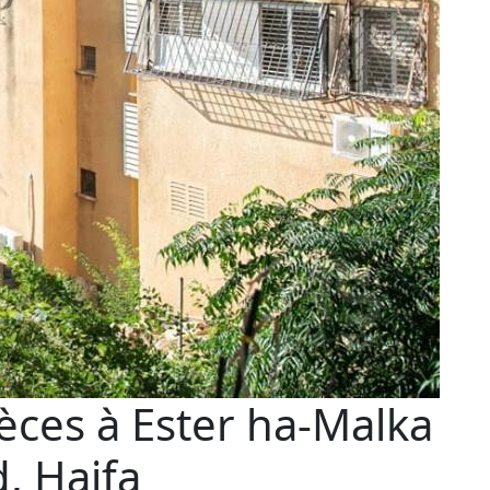
èces à Ester ha-Malka
, Haifa