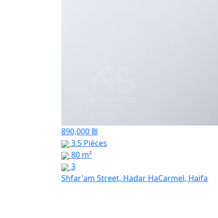
890,000 ₪
3.5 Pièces
80 m²
3
Shfar'am Street, Hadar HaCarmel, Haifa