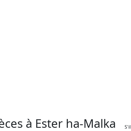
èces à Ester ha-Malka
S'