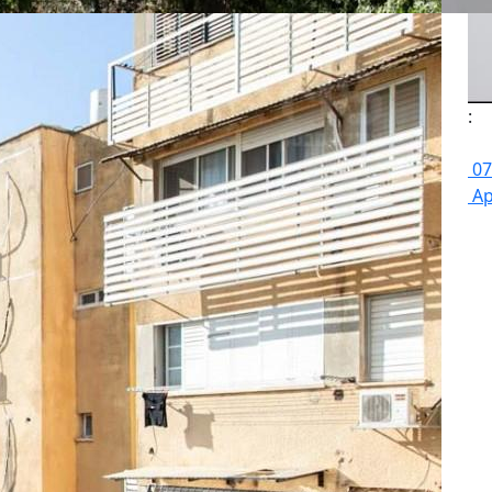
:
07
Ap