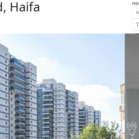
, Haifa
no
E