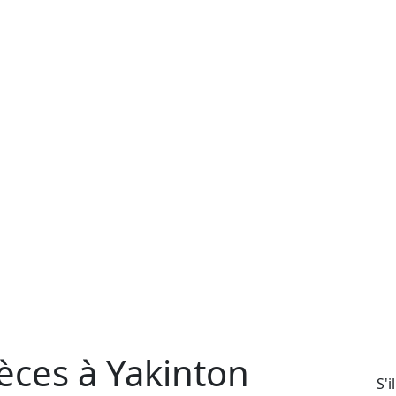
èces à Yakinton
S'