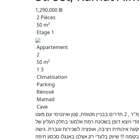
1,290,000 ₪
2 Pièces
50 m²
Etage 1
Appartement
2
50 m²
1 3
Climatisation
Parking
Rénové
Mamad
Cave
למכירה בחיפה ברמת אלמוגי נכס נדיר! דירת דופלקס כ 50 מ"ר , 2 חדרים בבניין מטופח, קטן ואינטימי עם מעט
ודי ויוצא דופן בשכונת רמת אלמוגי בחלק העליון של
ה איכותית ויציבה, אופציה לשכירות עוברת. גישה
קומה !!! שיווק בלעדי רק אצלנו באנגלו סכסון חיפה