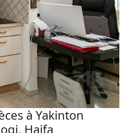
èces à Yakinton
ogi, Haifa