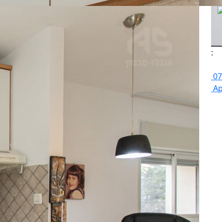
:
07
Ap