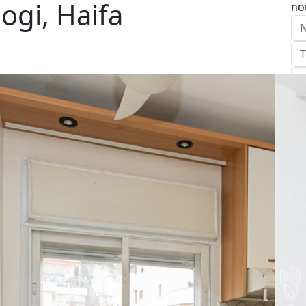
ogi, Haifa
no
E