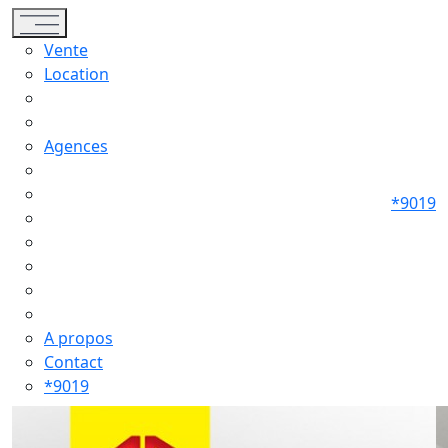
Toggle navigation
Vente
Location
Agences
*9019
A propos
Contact
*9019