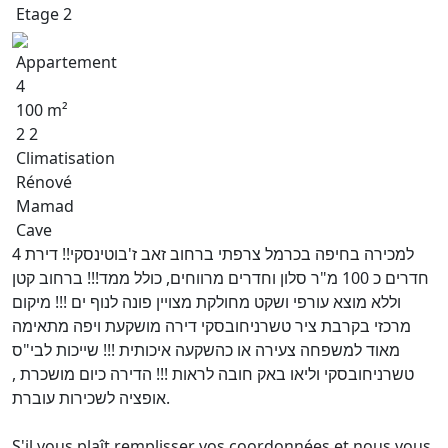
Etage 2
Appartement
4
100 m²
2 2
Climatisation
Rénové
Mamad
Cave
למכירה בחיפה בכרמל צרפתי ברחוב זאב ז'בוטינסקי!! דירת 4
חדרים כ 100 מ"ר סלון וחדרים מרווחים, כולל ממד!!! ברחוב קטן
וללא מוצא עורפי ושקט מחולקת מצויין פונה לנוף ים !!! מיקום
מרכזי בקרבת ציר טשרניחובסקי דירה מושקעת ויפה מתאימה
מאוד למשפחה צעירה או כהשקעה איכותית !!! שייכות לבי"ס
טשרניחובסקי וליאו באק חובה לראות !!! הדירה כיום מושכרת ,
אופציה לשכירות עוברת.
S'il vous plaît remplisser vos coordonnées et nous vous