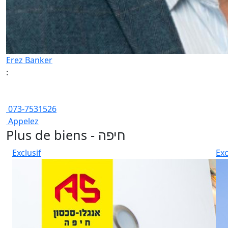
Erez Banker
:
073-7531526
Appelez
Plus de biens - חיפה
Exclusif
Exc