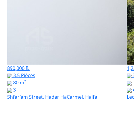
890,000 ₪
1,2
3.5 Pièces
3
80 m²
3
Shfar'am Street, Hadar HaCarmel, Haifa
Leo