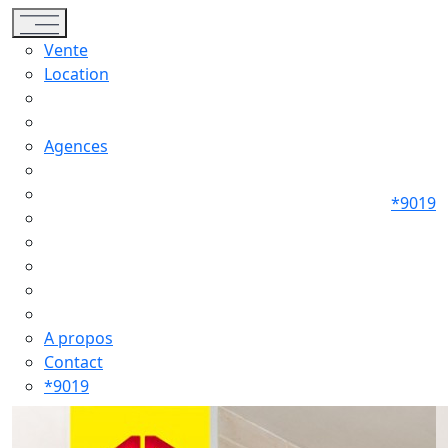
Toggle navigation
Vente
Location
Agences
*9019
A propos
Contact
*9019