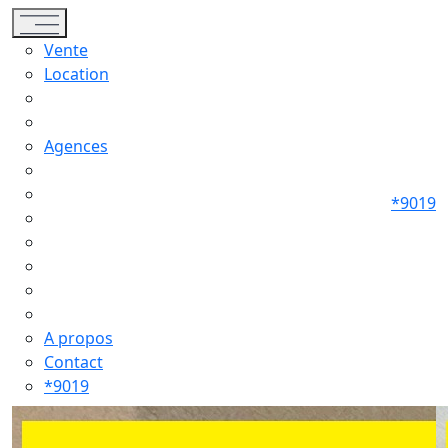
Toggle navigation
Vente
Location
Agences
*9019
A propos
Contact
*9019