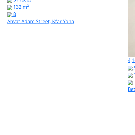
132 m²
8
Ahvat Adam Street, Kfar Yona
4,1
Bet