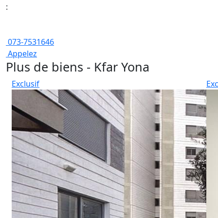
:
073-7531646
Appelez
Plus de biens - Kfar Yona
Exclusif
Exc