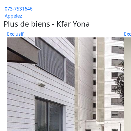
073-7531646
Appelez
Plus de biens - Kfar Yona
Exclusif
Exc