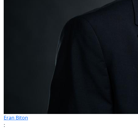
Eran Biton
: