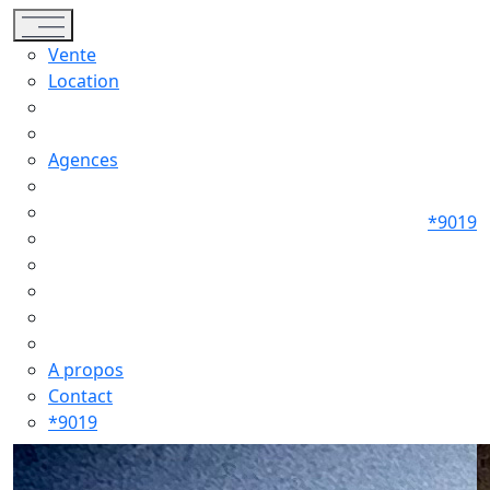
Toggle navigation
Vente
Location
Agences
*9019
A propos
Contact
*9019