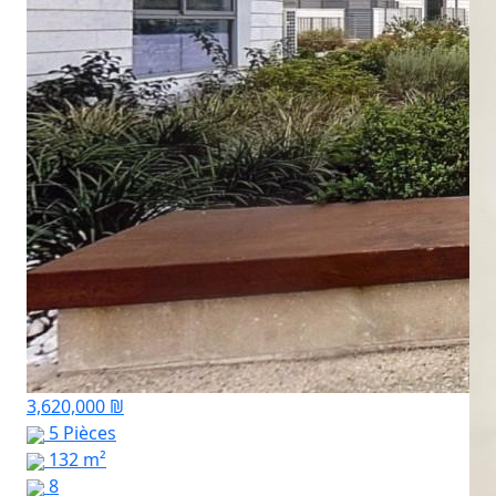
3,620,000 ₪
5 Pièces
132 m²
8