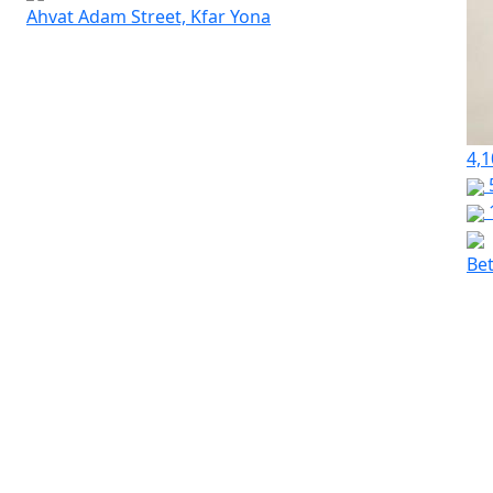
Ahvat Adam Street, Kfar Yona
4,1
Bet