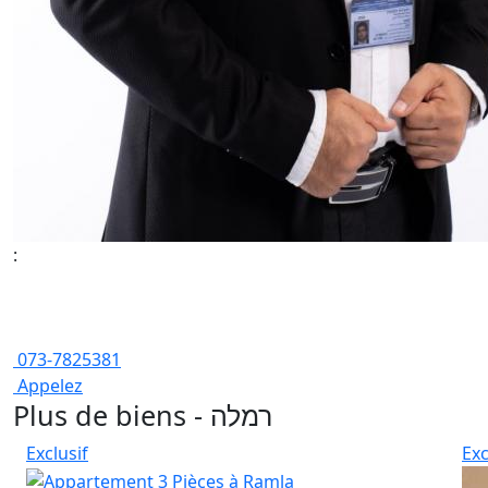
:
073-7825381
Appelez
Plus de biens - רמלה
Exclusif
Exc