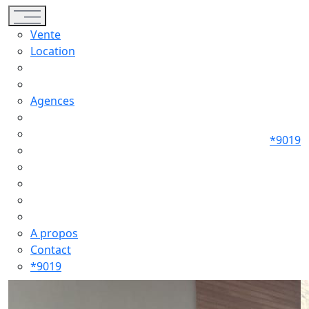
Toggle navigation
Vente
Location
Agences
*9019
A propos
Contact
*9019