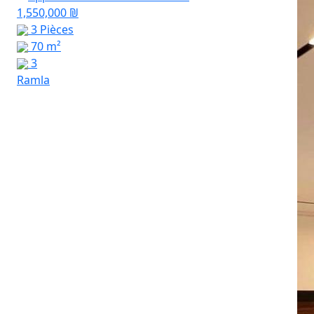
1,550,000 ₪
3 Pièces
70 m²
3
Ramla