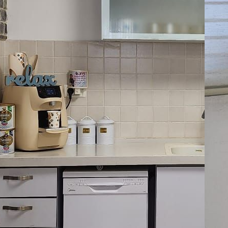
:
07
Ap