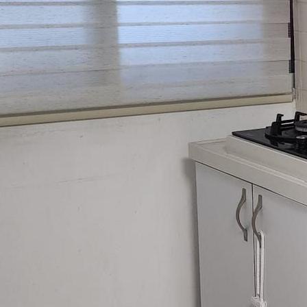
3-7825381
pelez