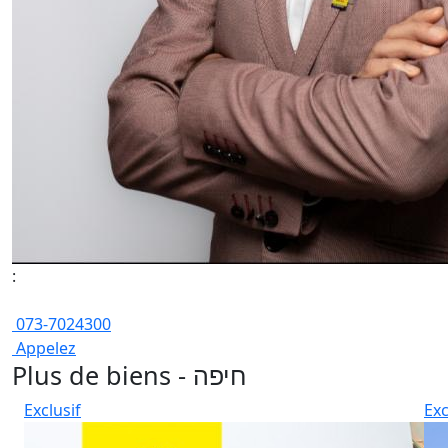
:
073-7024300
Appelez
Plus de biens - חיפה
Exclusif
Exc