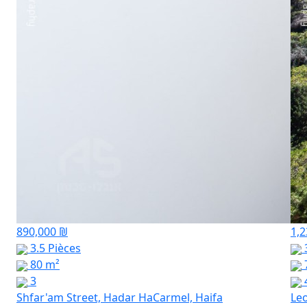
890,000 ₪
1,2
3.5 Pièces
3
80 m²
3
Shfar'am Street, Hadar HaCarmel, Haifa
Leo