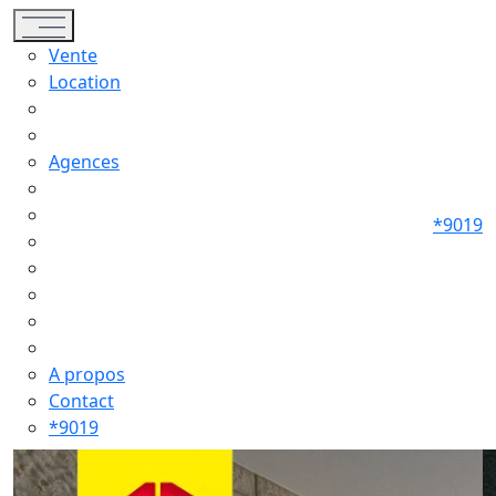
Toggle navigation
Vente
Location
Agences
*9019
A propos
Contact
*9019