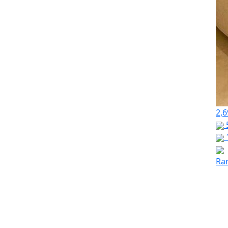
2,6
Ra