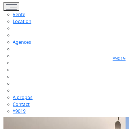
Toggle navigation
Vente
Location
Agences
*9019
A propos
Contact
*9019