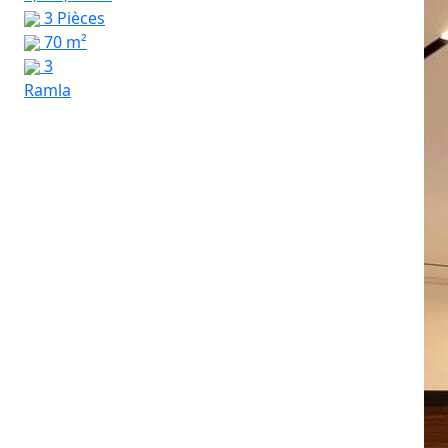
3 Pièces
70 m²
3
Ramla