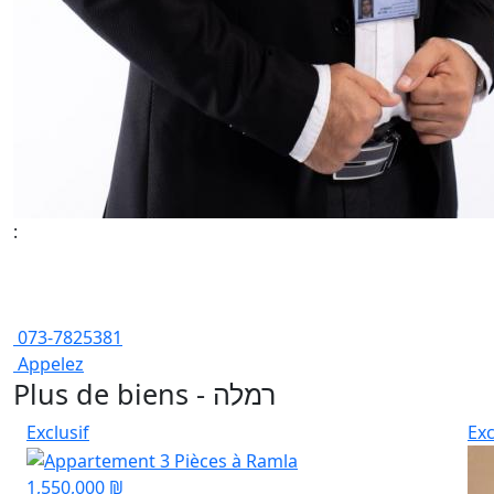
:
073-7825381
Appelez
Plus de biens - רמלה
Exclusif
Exc
1,550,000 ₪