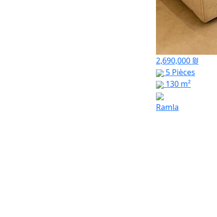
2,690,000 ₪
5 Pièces
130 m²
Ramla