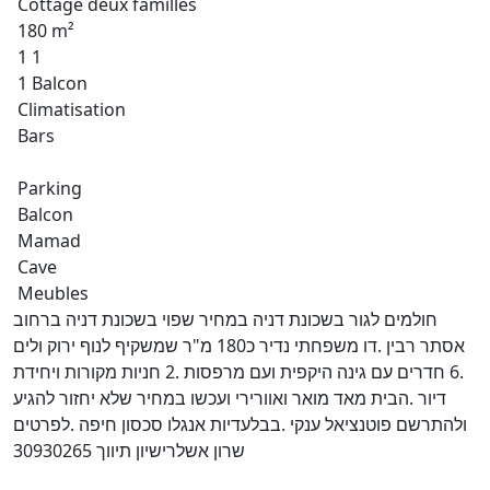
Cottage deux familles
180 m²
1 1
1 Balcon
Climatisation
Bars
Parking
Balcon
Mamad
Cave
Meubles
חולמים לגור בשכונת דניה במחיר שפוי בשכונת דניה ברחוב
אסתר רבין .דו משפחתי נדיר כ180 מ"ר שמשקיף לנוף ירוק ולים
.6 חדרים עם גינה היקפית ועם מרפסות .2 חניות מקורות ויחידת
דיור .הבית מאד מואר ואוורירי ועכשו במחיר שלא יחזור להגיע
ולהתרשם פוטנציאל ענקי .בבלעדיות אנגלו סכסון חיפה .לפרטים
שרון אשלרישיון תיווך 30930265