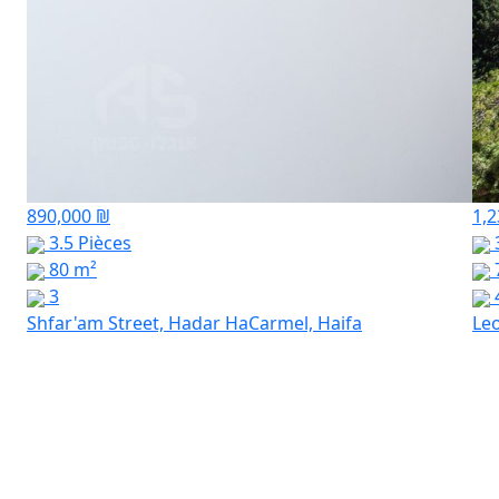
890,000 ₪
1,2
3.5 Pièces
3
80 m²
3
Shfar'am Street, Hadar HaCarmel, Haifa
Leo