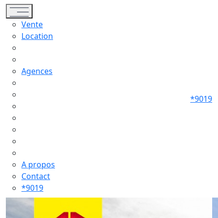
Toggle navigation
Vente
Location
Agences
*9019
A propos
Contact
*9019