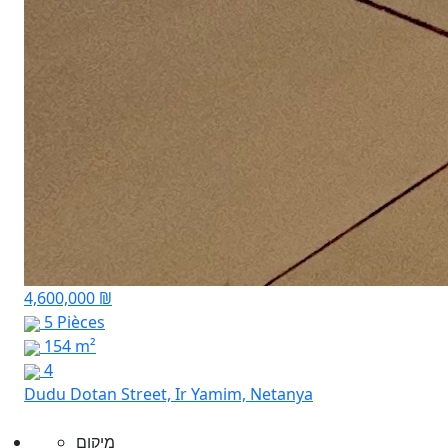
4,600,000 ₪
5 Pièces
154 m²
4
Dudu Dotan Street, Ir Yamim, Netanya
מיקום