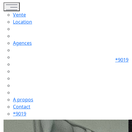
Toggle navigation
Vente
Location
Agences
*9019
A propos
Contact
*9019