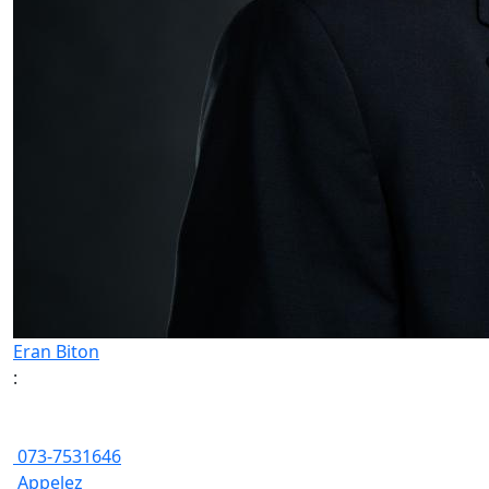
Eran Biton
:
073-7531646
Appelez