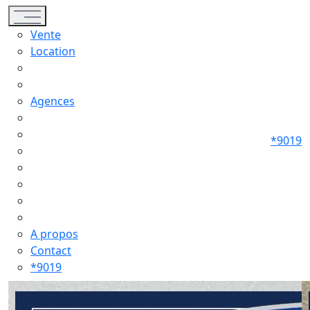
Toggle navigation
Vente
Location
Agences
*9019
A propos
Contact
*9019