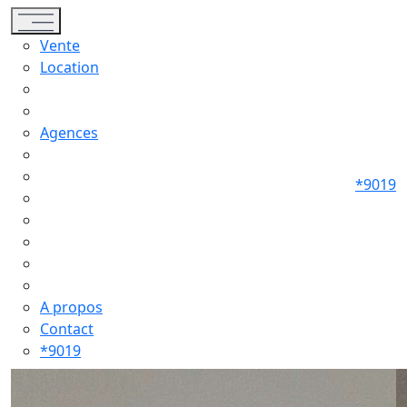
Toggle navigation
Vente
Location
Agences
*9019
A propos
Contact
*9019