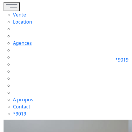
Toggle navigation
Vente
Location
Agences
*9019
A propos
Contact
*9019