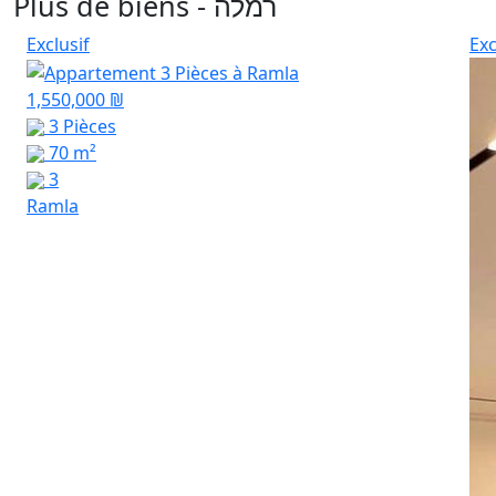
Plus de biens - רמלה
Exclusif
Exc
1,550,000 ₪
3 Pièces
70 m²
3
Ramla