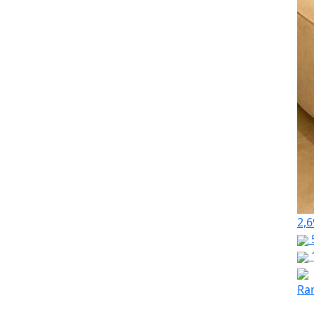
2,6
Ra