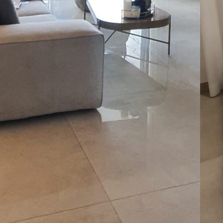
:
07
Ap