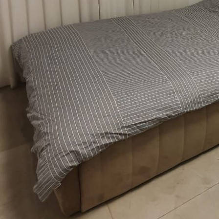
3-7825381
pelez