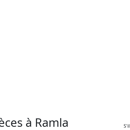
èces à Ramla
S'