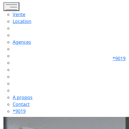
Toggle navigation
Vente
Location
Agences
*9019
A propos
Contact
*9019