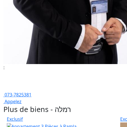
:
073-7825381
Appelez
Plus de biens - רמלה
Exclusif
Exc