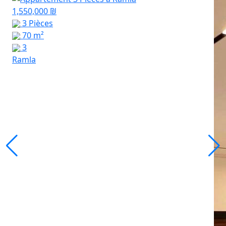
1,550,000 ₪
3 Pièces
70 m²
3
Ramla