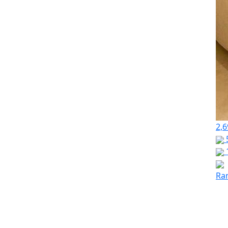
2,6
Ra