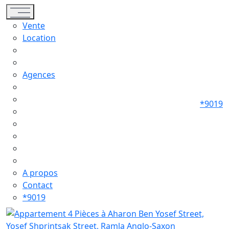
Toggle navigation
Vente
Location
Agences
*9019
A propos
Contact
*9019