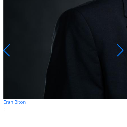
Eran Biton
: