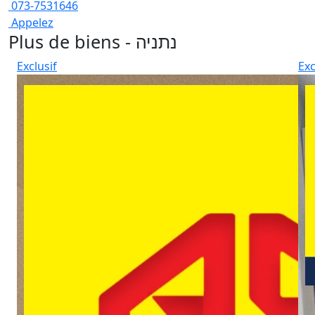
073-7531646
Appelez
Plus de biens - נתניה
Exclusif
Exc