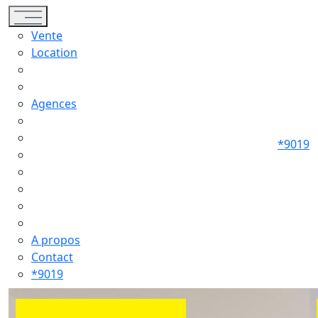
Toggle navigation
Vente
Location
Agences
*9019
A propos
Contact
*9019