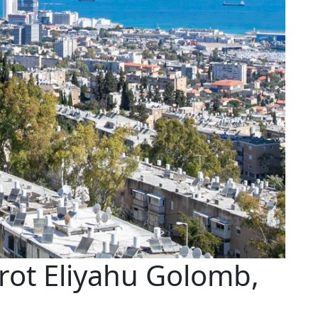
ot Eliyahu Golomb,