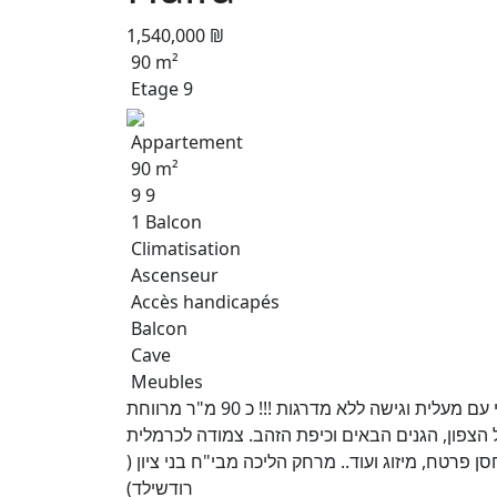
1,540,000 ₪
90 m²
Etage 9
Appartement
90 m²
9 9
1 Balcon
Climatisation
Ascenseur
Accès handicapés
Balcon
Cave
Meubles
נכס מדהים ומיוחד ביותר בשד' גולומב בבניין מאוד איכותי עם מעלית וגישה ללא מדרגות !!! כ 90 מ"ר מרווחת
ל הצפון, הגנים הבאים וכיפת הזהב. צמודה לכרמלית
רכז הכרמל ! מחסן פרטח, מיזוג ועוד.. מרחק הליכה מבי"ח בני ציון
רודשילד)