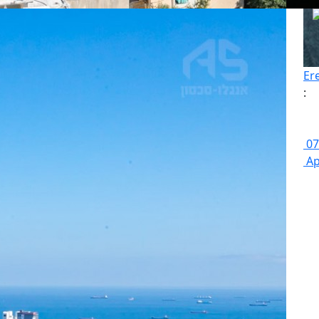
Er
:
07
Ap