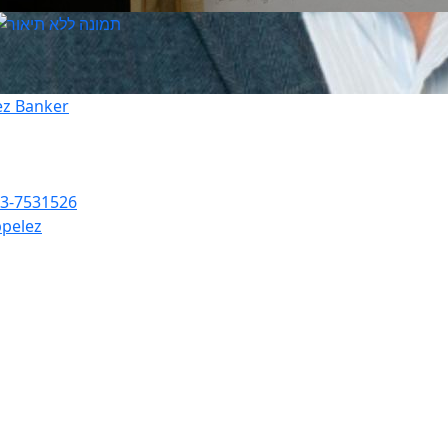
ez Banker
3-7531526
pelez