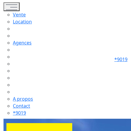
Toggle navigation
Vente
Location
Agences
*9019
A propos
Contact
*9019