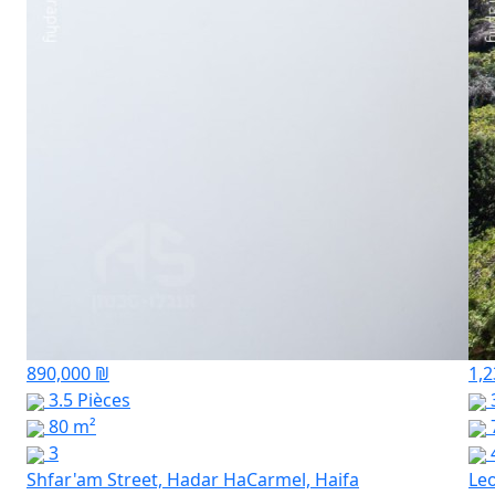
890,000 ₪
1,2
3.5 Pièces
3
80 m²
3
Shfar'am Street, Hadar HaCarmel, Haifa
Leo