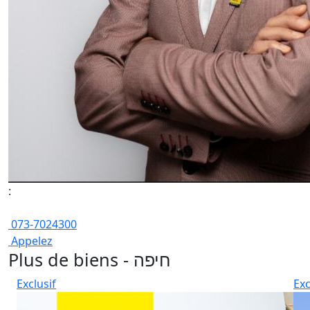
:
073-7024300
Appelez
Plus de biens - חיפה
Exclusif
Exc