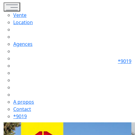
Toggle navigation
Vente
Location
Agences
*9019
A propos
Contact
*9019