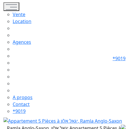
Toggle navigation
Vente
Location
Agences
*9019
A propos
Contact
*9019