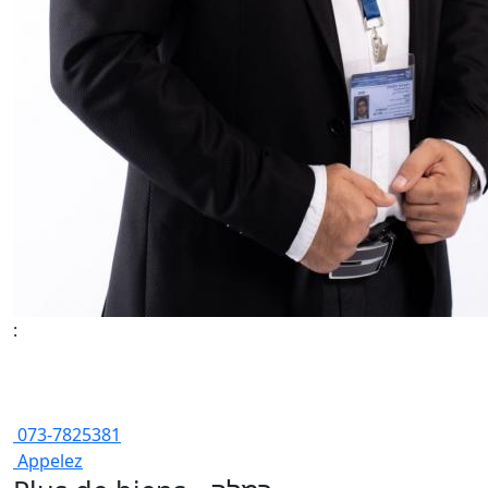
:
073-7825381
Appelez