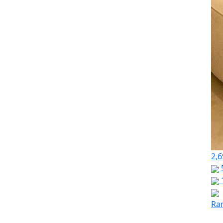
2,6
Ra