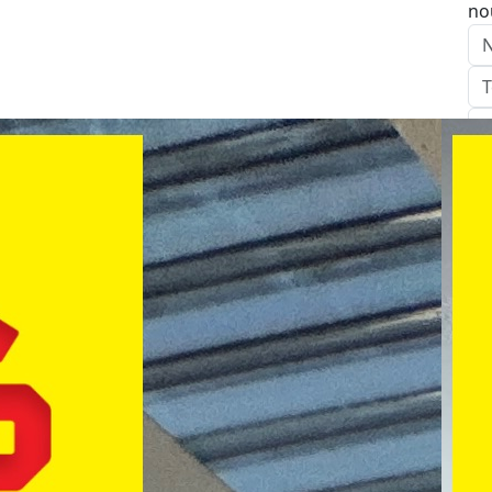
no
E
:
Ap