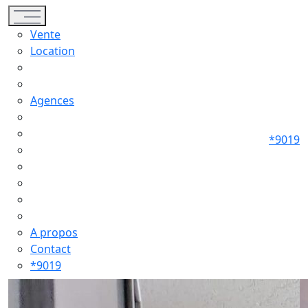
Toggle navigation
Vente
Location
Agences
*9019
A propos
Contact
*9019