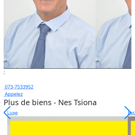
:
073-7533952
Appelez
Plus de biens - Nes Tsiona
Luxe
Exc