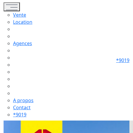
Toggle navigation
Vente
Location
Agences
*9019
A propos
Contact
*9019