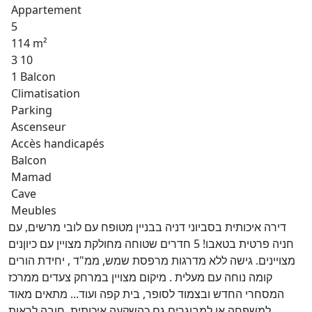
Appartement
5
114 m²
3 10
1 Balcon
Climatisation
Parking
Ascenseur
Accès handicapés
Balcon
Mamad
Cave
Meubles
דירה איכותית בסביוני דניה בבניין מטופח עם לובי מרשים, עם
חניה פרטית בטאבו! 5 חדרים שטוחה מחולקת מצויין עם כיוןנים
מצויינים. גישה ללא מדרגות מרפסת שמש, ממ"ד , יחידת הורים
קומה נוחה עם מעלית . מיקום מצויין במרחק צעדים ממרכז
המסחרי החדש ובצמוד לסופר, בית קפה ועוד... מתאים מאוד
למשפחה או למבוגרים גם כהשקעה איכותית. חובה לראות.