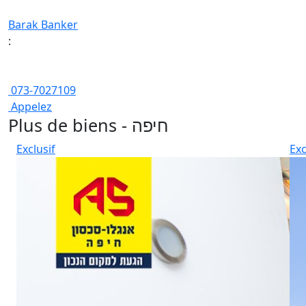
Barak Banker
:
073-7027109
Appelez
Plus de biens - חיפה
Exclusif
Exc