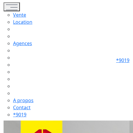
Toggle navigation
Vente
Location
Agences
*9019
A propos
Contact
*9019