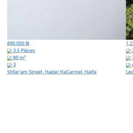
890,000 ₪
1,2
3.5 Pièces
3
80 m²
3
Shfar'am Street, Hadar HaCarmel, Haifa
Leo