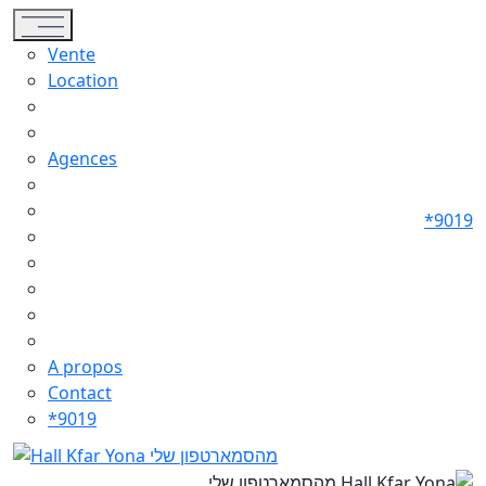
Toggle navigation
Vente
Location
Agences
*9019
A propos
Contact
*9019